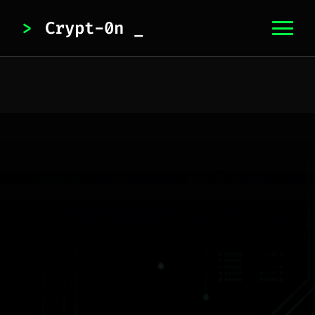
>
Crypt-0n
_